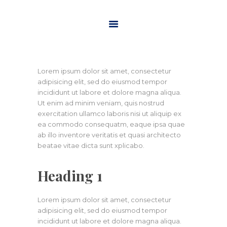
HOME
ABOUT US
Lorem ipsum dolor sit amet, consectetur
MINISTRIES
adipisicing elit, sed do eiusmod tempor
incididunt ut labore et dolore magna aliqua.
WATCH ONLINE
Ut enim ad minim veniam, quis nostrud
exercitation ullamco laboris nisi ut aliquip ex
CONTACT US
ea commodo consequatm, eaque ipsa quae
GIVE
ab illo inventore veritatis et quasi architecto
beatae vitae dicta sunt xplicabo.
Heading 1
Lorem ipsum dolor sit amet, consectetur
adipisicing elit, sed do eiusmod tempor
incididunt ut labore et dolore magna aliqua.