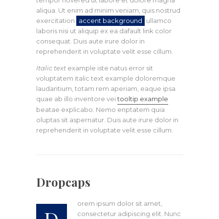
tempor hovered ut labore et dolore magna
aliqua. Ut enim ad minim veniam, quis nostrud
exercitation
accent background
ullamco
laboris nisi ut aliquip ex ea dafault link color
consequat. Duis aute irure dolor in
reprehenderit in voluptate velit esse cillum.
Italic text
example iste natus error sit
voluptatem italic text example doloremque
laudantium, totam rem aperiam, eaque ipsa
quae ab illo inventore vei
tooltip example
beatae explicabo. Nemo enptatem quia
oluptas sit aspernatur. Duis aute irure dolor in
reprehenderit in voluptate velit esse cillum.
Dropcaps
orem ipsum dolor sit amet,
D
consectetur adipiscing elit. Nunc